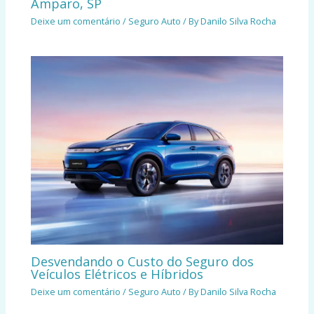
Amparo, SP
Deixe um comentário
/
Seguro Auto
/ By
Danilo Silva Rocha
Desvendando o Custo do Seguro dos
Veículos Elétricos e Híbridos
Deixe um comentário
/
Seguro Auto
/ By
Danilo Silva Rocha