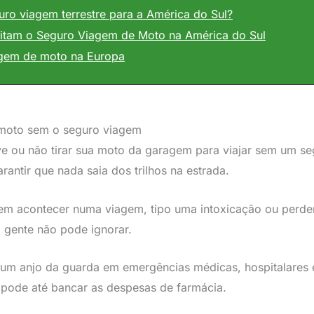
ro viagem terrestre para a América do Sul?
itam o Seguro Viagem de Moto na América do Sul
agem de moto na Europa
 moto sem o seguro viagem
e ou não tirar sua moto da garagem para viajar sem um se
rantir que nada saia dos trilhos na estrada.
em acontecer numa viagem, tipo uma intoxicação ou perde
 gente não pode ignorar.
 um anjo da guarda em emergências médicas, hospitalares 
 pode até bancar as despesas de farmácia.