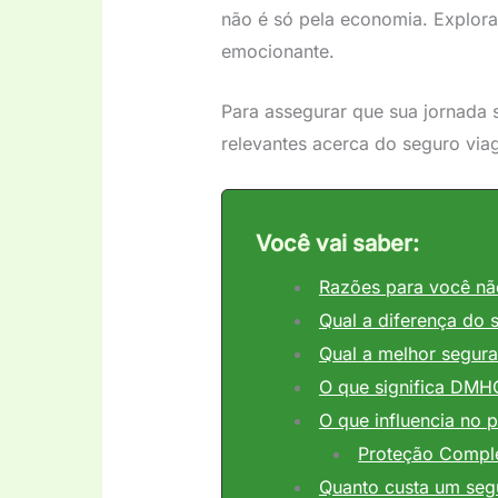
não é só pela economia. Explora
emocionante.
Para assegurar que sua jornada
relevantes acerca do seguro via
Você vai saber:
Razões para você nã
Qual a diferença do
Qual a melhor segur
O que significa DMH
O que influencia no 
Proteção Comple
Quanto custa um segu