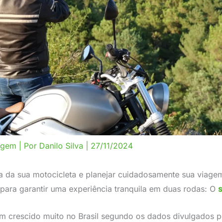
agem
| Por
Danilo Silva
|
27/11/2024
sa da sua motocicleta e planejar cuidadosamente sua viagem
para garantir uma experiência tranquila em duas rodas: O
m crescido muito no Brasil segundo os dados divulgados 